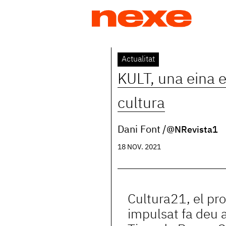
Jump
to
navigation
Back
Actualitat
to
KULT, una eina 
top
cultura
Dani Font
@NRevista1
18 NOV. 2021
Cultura21, el pr
impulsat fa deu a