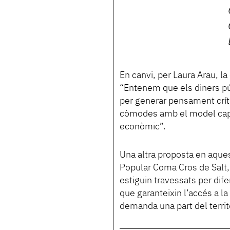
En canvi, per Laura Arau, l
“Entenem que els diners púb
per generar pensament críti
còmodes amb el model capita
econòmic”.
Una altra proposta en aques
Popular Coma Cros de Salt, 
estiguin travessats per difer
que garanteixin l’accés a l
demanda una part del territo