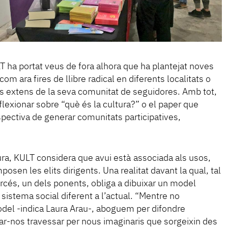
T ha portat veus de fora alhora que ha plantejat noves
com ara fires de llibre radical en diferents localitats o
és extens de la seva comunitat de seguidores. Amb tot,
flexionar sobre “què és la cultura?” o el paper que
spectiva de generar comunitats participatives,
tura, KULT considera que avui està associada als usos,
osen les elits dirigents. Una realitat davant la qual, tal
rcés, un dels ponents, obliga a dibuixar un model
 sistema social diferent a l’actual. “Mentre no
el -indica Laura Arau-, aboguem per difondre
ar-nos travessar per nous imaginaris que sorgeixin des