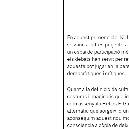
En aquest primer cicle, KUL
sessions i altres projectes, 
un espai de participació m
els debats han servit per re
aquesta pot jugar en la per
democràtiques i crítiques.
Quant a la definició de cul
costums i imaginaris que imp
com assenyala Helios F. Ga
alternatiu que sorgeixi d’un
aconseguim aquest nou mod
consciència a còpia de deix