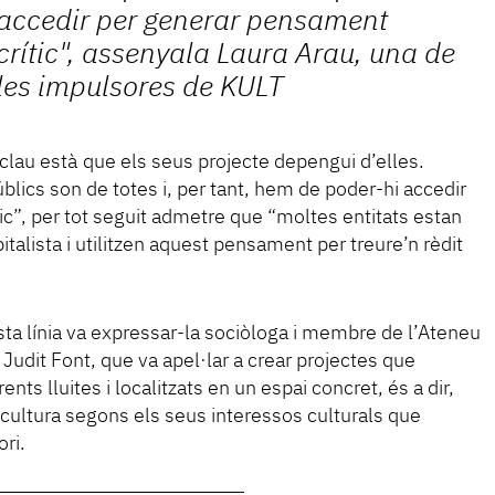
accedir per generar pensament
crític", assenyala Laura Arau, una de
les impulsores de KULT
a clau està que els seus projecte depengui d’elles.
lics son de totes i, per tant, hem de poder-hi accedir
c”, per tot seguit admetre que “moltes entitats estan
lista i utilitzen aquest pensament per treure’n rèdit
ta línia va expressar-la sociòloga i membre de l’Ateneu
Judit Font, que va apel·lar a crear projectes que
ents lluites i localitzats en un espai concret, és a dir,
a cultura segons els seus interessos culturals que
ri.