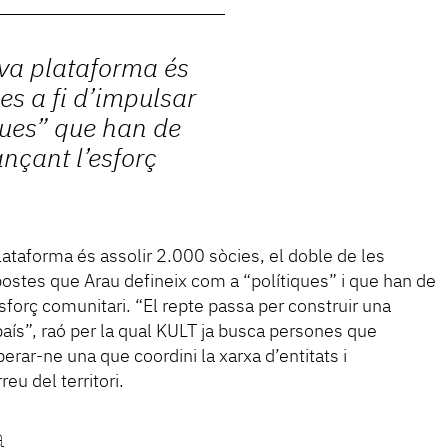
ova plataforma és
es a fi d’impulsar
ques” que han de
ançant l’esforç
lataforma és assolir 2.000 sòcies, el doble de les
opostes que Arau defineix com a “polítiques” i que han de
sforç comunitari. “El repte passa per construir una
país”, raó per la qual KULT ja busca persones que
berar-ne una que coordini la xarxa d’entitats i
eu del territori.
a