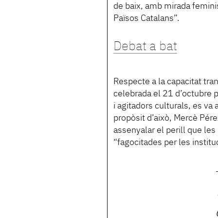
de baix, amb mirada femini
Països Catalans”.
Debat a bat
Respecte a la capacitat tra
celebrada el 21 d’octubre pa
i agitadors culturals, es va 
propòsit d’això, Mercè Pérez
assenyalar el perill que les
“fagocitades per les institu