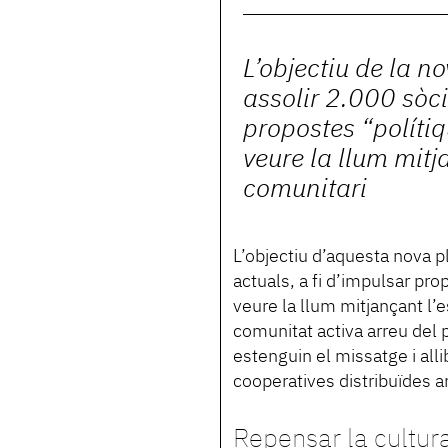
L’objectiu de la n
assolir 2.000 sòci
propostes “políti
veure la llum mitj
comunitari
L’objectiu d’aquesta nova p
actuals, a fi d’impulsar pr
veure la llum mitjançant l’e
comunitat activa arreu del 
estenguin el missatge i alli
cooperatives distribuïdes arr
Repensar la cultur