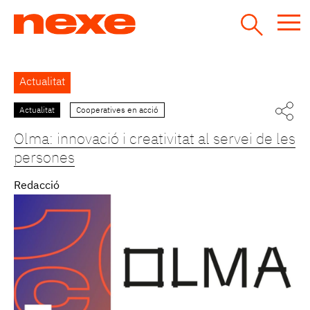
Jump
to
navigation
Back
Actualitat
to
top
Actualitat
Cooperatives en acció
Pàgines
Olma: innovació i creativitat al servei de les
persones
Redacció