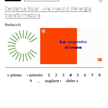
Cerdanya Solar: una injecció d’energia
transformadora
Redacció
« primer
‹ anterior
1
2
3
4
5
6
7
8
9
…
següent ›
últim »