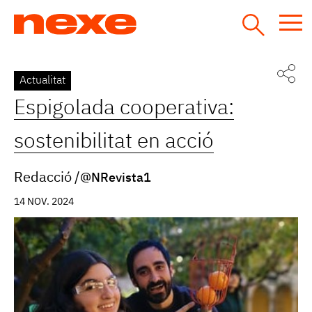
Jump
to
navigation
Back
Actualitat
to
Espigolada cooperativa:
top
sostenibilitat en acció
Redacció
@NRevista1
14 NOV. 2024