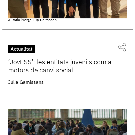
Autoria imatge :
@ Deltacoop
Actualitat
‘JovESS’: les entitats juvenils com a
motors de canvi social
Júlia Gamissans