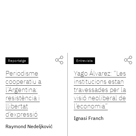
Reportatge
Entrevista
Periodisme
Yago Álvarez: “Les
cooperatiu a
institucions estan
l’Argentina:
travessades per la
resistència i
visió neoliberal de
llibertat
l’economia”
d’expressió
Ignasi Franch
Raymond Nedeljković