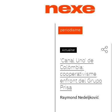
Jump
to
navigation
Back
periodisme
to
top
Actualitat
'Canal Uno' de
Colòmbia:
cooperativisme
enfront del Grupo
Prisa
Raymond Nedeljković