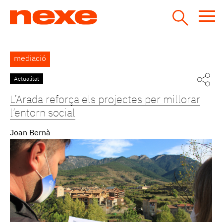
Jump
to
navigation
Back
mediació
to
top
Actualitat
L’Arada reforça els projectes per millorar
l’entorn social
Joan Bernà