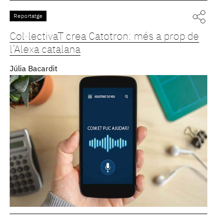
Reportatge
Col·lectivaT crea Catotron: més a prop de
l’Alexa catalana
Júlia Bacardit