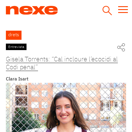
Jump
to
navigation
Back
drets
to
top
Entrevista
Gisela Torrents: “Cal incloure l’ecocidi al
Codi penal”
Clara Isart