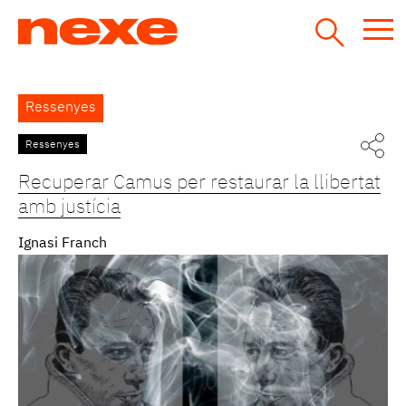
Jump
to
navigation
Back
Ressenyes
to
top
Ressenyes
Pàgines
Recuperar Camus per restaurar la llibertat
amb justícia
Ignasi Franch