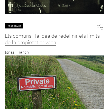
Ressenyes
Els comuns i la idea de redefinir els límits
de la propietat privada
Ignasi Franch