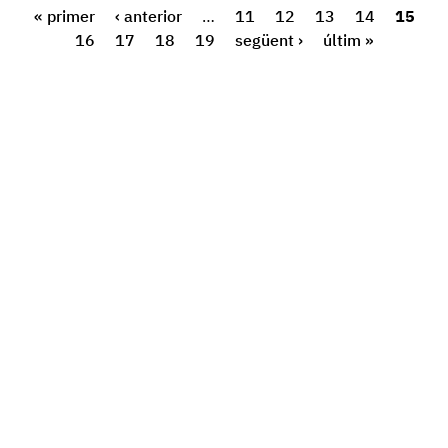
« primer
‹ anterior
…
11
12
13
14
15
16
17
18
19
següent ›
últim »