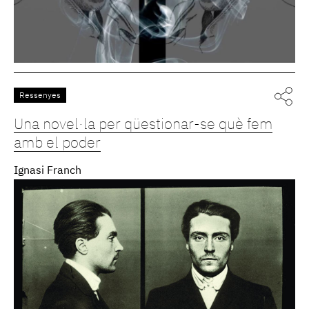
Ressenyes
Una novel·la per qüestionar-se què fem
amb el poder
Ignasi Franch