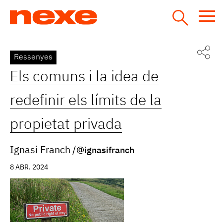
Jump
to
navigation
Back
Ressenyes
to
Els comuns i la idea de
top
redefinir els límits de la
propietat privada
Ignasi Franch
@ignasifranch
8 ABR. 2024