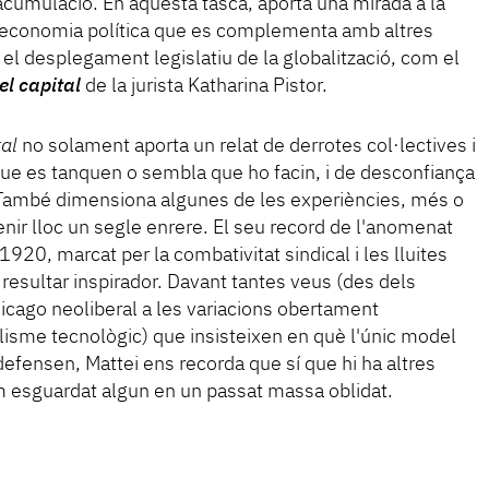
d'acumulació. En aquesta tasca, aporta una mirada a la
 l'economia política que es complementa amb altres
el desplegament legislatiu de la globalització, com el
el capital
de la jurista Katharina Pistor.
tal
no solament aporta un relat de derrotes col·lectives i
que es tanquen o sembla que ho facin, i de desconfiança
. També dimensiona algunes de les experiències, més o
nir lloc un segle enrere. El seu record de l'anomenat
 1920, marcat per la combativitat sindical i les lluites
 resultar inspirador. Davant tantes veus (des dels
icago neoliberal a les variacions obertament
talisme tecnològic) que insisteixen en què l'únic model
efensen, Mattei ens recorda que sí que hi ha altres
 esguardat algun en un passat massa oblidat.