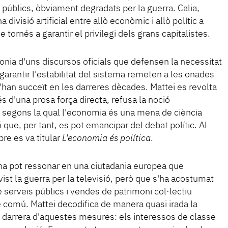
 públics, òbviament degradats per la guerra. Calia,
 divisió artificial entre allò econòmic i allò polític a
 tornés a garantir el privilegi dels grans capitalistes.
nia d'uns discursos oficials que defensen la necessitat
r garantir l'estabilitat del sistema remeten a les onades
han succeït en les darreres dècades. Mattei es revolta
és d'una prosa força directa, refusa la noció
 segons la qual l'economia és una mena de ciència
i que, per tant, es pot emancipar del debat polític. Al
ibre es va titular
L'economia és política
.
liana pot ressonar en una ciutadania europea que
st la guerra per la televisió, però que s'ha acostumat
e serveis públics i vendes de patrimoni col·lectiu
é comú. Mattei decodifica de manera quasi irada la
l darrera d'aquestes mesures: els interessos de classe