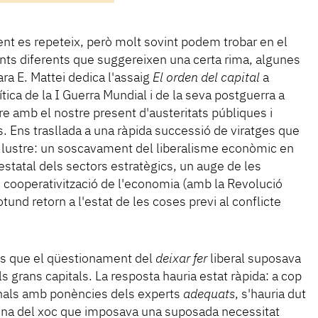
nt es repeteix, però molt sovint podem trobar en el
ts diferents que suggereixen una certa rima, algunes
ra E. Mattei dedica l'assaig
El orden del capital
a
lítica de la I Guerra Mundial i de la seva postguerra a
pre amb el nostre present d'austeritats públiques i
s. Ens trasllada a una ràpida successió de viratges que
 lustre: un soscavament del liberalisme econòmic en
estatal dels sectors estratègics, un auge de les
 i cooperativització de l'economia (amb la Revolució
otund retorn a l'estat de les coses previ al conflicte
i és que el qüestionament del
deixar fer
liberal suposava
ls grans capitals. La resposta hauria estat ràpida: a cop
onals amb ponències dels experts
adequats
, s'hauria dut
ina del xoc que imposava una suposada necessitat