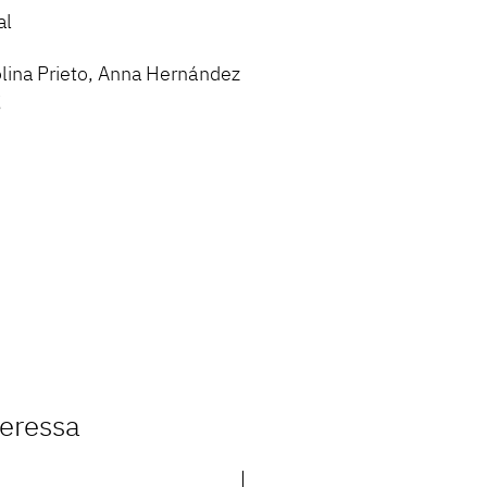
al
olina Prieto, Anna Hernández
g
teressa