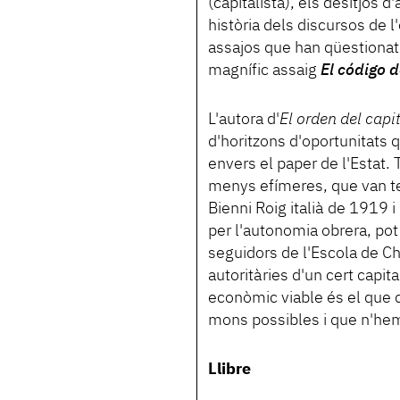
(capitalista), els desitjos 
història dels discursos de
assajos que han qüestionat 
magnífic assaig
El código d
L'autora d'
El orden del capi
d'horitzons d'oportunitats 
envers el paper de l'Estat
menys efímeres, que van te
Bienni Roig italià de 1919 i
per l'autonomia obrera, pot
seguidors de l'Escola de Ch
autoritàries d'un cert capi
econòmic viable és el que d
mons possibles i que n'hem
Llibre