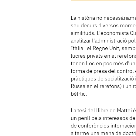
La història no necessàriame
seu decurs diversos momen
similituds. L'economista Cla
analitzar l'administració po
Itàlia i el Regne Unit, sem
lucres privats en el rerefon
tenen lloc en poc més d'un
forma de presa del control 
pràctiques de socialització
Russa en el rerefons) i un r
bèl·lic.
La tesi del llibre de Matte
un perill pels interessos de
de conferències internaci
a terme una mena de doctr