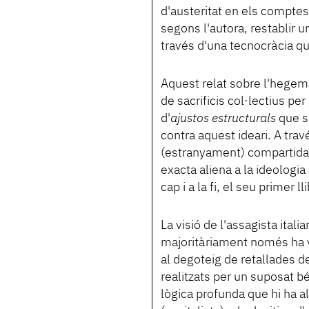
d'austeritat en els comptes
segons l'autora, restablir una
través d'una tecnocràcia que
Aquest relat sobre l'hegemo
de sacrificis col·lectius pe
d'
ajustos estructurals
que s'
contra aquest ideari. A trav
(estranyament) compartida
exacta aliena a la ideologia 
cap i a la fi, el seu primer ll
La visió de l'assagista ita
majoritàriament només ha vi
al degoteig de retallades d
realitzats per un suposat b
lògica profunda que hi ha a