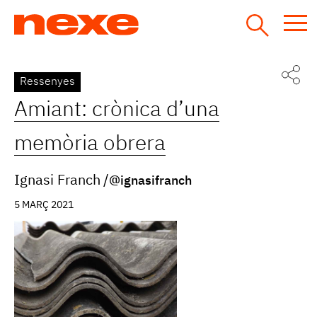
Jump
to
navigation
Back
Ressenyes
to
Amiant: crònica d’una
top
memòria obrera
Ignasi Franch
@ignasifranch
5 MARÇ 2021