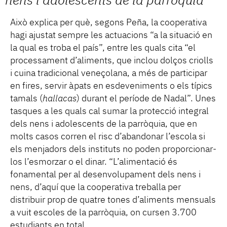
nens i adolescents de la parròquia
Això explica per què, segons Peña, la cooperativa
hagi ajustat sempre les actuacions “a la situació en
la qual es troba el país”, entre les quals cita “el
processament d’aliments, que inclou dolços criolls
i cuina tradicional veneçolana, a més de participar
en fires, servir àpats en esdeveniments o els típics
tamals (
hallacas
) durant el període de Nadal”. Unes
tasques a les quals cal sumar la protecció integral
dels nens i adolescents de la parròquia, que en
molts casos corren el risc d’abandonar l’escola si
els menjadors dels instituts no poden proporcionar-
los l’esmorzar o el dinar. “L’alimentació és
fonamental per al desenvolupament dels nens i
nens, d’aquí que la cooperativa treballa per
distribuir prop de quatre tones d’aliments mensuals
a vuit escoles de la parròquia, on cursen 3.700
estudiants en total.