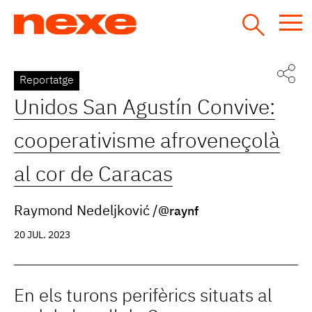
Jump
to
navigation
Back
Reportatge
to
Unidos San Agustín Convive:
top
cooperativisme afroveneçolà
al cor de Caracas
Raymond Nedeljković
@raynf
20 JUL. 2023
En els turons perifèrics situats al