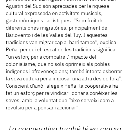
Agustín del Sud són apreciades per la riquesa
cultural expressada en activitats musicals,
gastronòmiques i artístiques. “Som fruit de
diferents ones migratòries, principalment de
Barlovento i de les Valles del Tuy. I aquestes
tradicions van migrar cap al barri també”, explica
Peña, per qui el rescat de les tradicions significa
“un esforç per a combatre l’impacte del
colonialisme, que no sols oprimeix als pobles
indígenes i afroveneçolans; també intenta esborrar
la seva cultura per a imposar una altra des de fora”.
Conscient d’això -afegeix Peña- la cooperativa ha
fet un esforç per reivindicar i donar a conèixer les
seves, amb la voluntat que “això serveixi com a
revulsiu per a pensar i accionar”.
La cooperativa també té en marxa