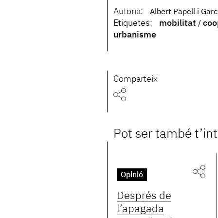
Autoria:
Albert Papell i Garc
Etiquetes:
mobilitat
coo
urbanisme
Comparteix
Pot ser també t’in
Opinió
Després de
l’apagada