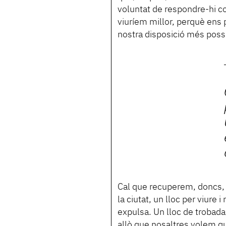
voluntat de respondre-hi co
viuríem millor, perquè ens 
nostra disposició més possi
Cal que recuperem, doncs, 
la ciutat, un lloc per viure
expulsa. Un lloc de trobada,
allò que nosaltres volem qu