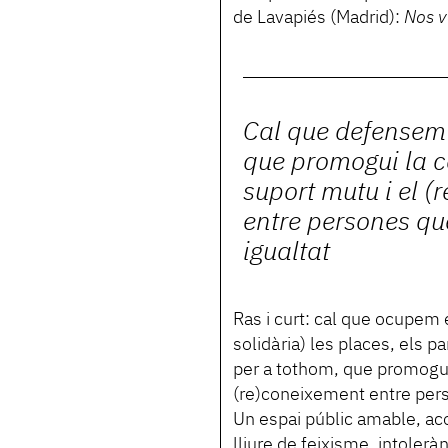
de Lavapiés (Madrid):
Nos v
Cal que defensem 
que promogui la c
suport mutu i el 
entre persones qu
igualtat
Ras i curt: cal que ocupem e
solidària) les places, els 
per a tothom, que promogui 
(re)coneixement entre perso
Un espai públic amable, acol
lliure de feixisme, intolerà