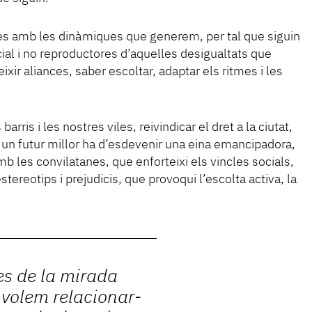
es amb les dinàmiques que generem, per tal que siguin
al i no reproductores d’aquelles desigualtats que
ir aliances, saber escoltar, adaptar els ritmes i les
rris i les nostres viles, reivindicar el dret a la ciutat,
 un futur millor ha d’esdevenir una eina emancipadora,
b les convilatanes, que enforteixi els vincles socials,
stereotips i prejudicis, que provoqui l’escolta activa, la
es de la mirada
volem relacionar-