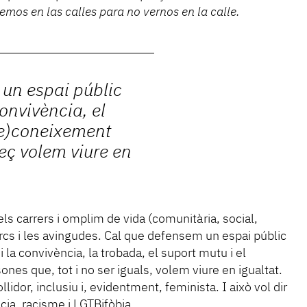
emos en las calles para no vernos en la calle.
un espai públic
onvivència, el
(re)coneixement
eç volem viure en
ls carrers i omplim de vida (comunitària, social,
parcs i les avingudes. Cal que defensem un espai públic
la convivència, la trobada, el suport mutu i el
nes que, tot i no ser iguals, volem viure en igualtat.
lidor, inclusiu i, evidentment, feminista. I això vol dir
ncia, racisme i LGTBifòbia.