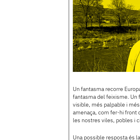
Un fantasma recorre Europa
fantasma del feixisme. Un
visible, més palpable i més
amenaça, com fer-hi front d
les nostres viles, pobles i c
Una possible resposta és l