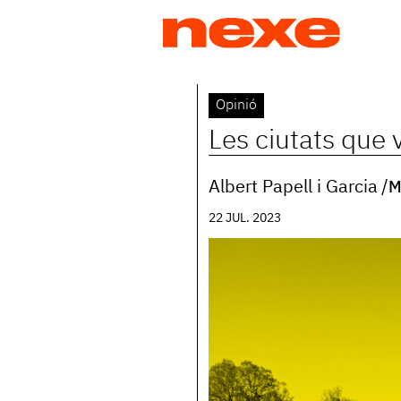
Jump
to
navigation
Back
Opinió
to
Les ciutats que
top
Albert Papell i Garcia
M
22 JUL. 2023