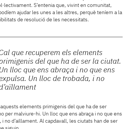
l·lectivament. S’entenia que, vivint en comunitat,
podíem ajudar les unes a les altres, perquè teníem a la
bilitats de resolució de les necessitats.
Cal que recuperem els elements
primigenis del que ha de ser la ciutat.
Un lloc que ens abraça i no que ens
expulsa. Un lloc de trobada, i no
d’aïllament
aquests elements primigenis del que ha de ser
 i no per malviure-hi. Un lloc que ens abraça i no que ens
 i no d’aïllament. Al capdavall, les ciutats han de ser
e siguin.