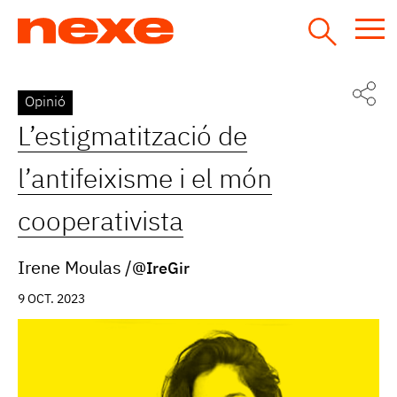
Jump
to
navigation
Back
Opinió
to
L’estigmatització de
top
l’antifeixisme i el món
cooperativista
Irene Moulas
@IreGir
9 OCT. 2023