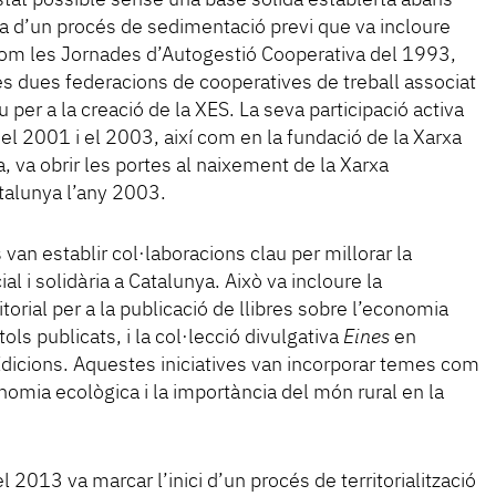
estat possible sense una base sòlida establerta abans
ta d’un procés de sedimentació previ que va incloure
om les Jornades d’Autogestió Cooperativa del 1993,
es dues federacions de cooperatives de treball associat
per a la creació de la XES. La seva participació activa
el 2001 i el 2003, així com en la fundació de la Xarxa
, va obrir les portes al naixement de la Xarxa
talunya l’any 2003.
van establir col·laboracions clau per millorar la
ial i solidària a Catalunya. Això va incloure la
torial per a la publicació de llibres sobre l’economia
ols publicats, i la col·lecció divulgativa
Eines
en
Edicions. Aquestes iniciatives van incorporar temes com
nomia ecològica i la importància del món rural en la
el 2013 va marcar l’inici d’un procés de territorialització