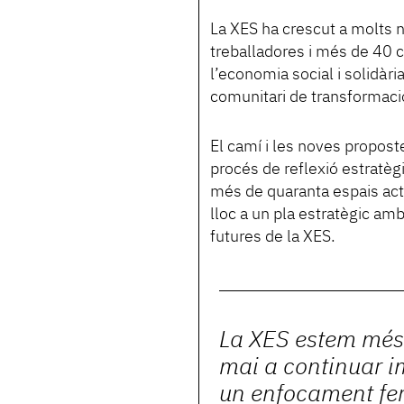
La XES ha crescut a molts 
treballadores i més de 40 
l’economia social i solidàri
comunitari de transformaci
El camí i les noves proposte
procés de reflexió estratèg
més de quaranta espais act
lloc a un pla estratègic amb 
futures de la XES.
La XES estem mé
mai a continuar 
un enfocament fer