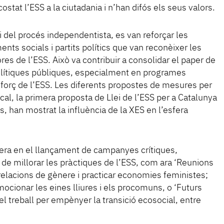
tat l’ESS a la ciutadania i n’han difós els seus valors.
 del procés independentista, es van reforçar les
nts socials i partits polítics que van reconèixer les
res de l’ESS. Això va contribuir a consolidar el paper de
polítiques públiques, especialment en programes
eforç de l’ESS. Les diferents propostes de mesures per
cal, la primera proposta de Llei de l’ESS per a Catalunya
es, han mostrat la influència de la XES en l’esfera
era en el llançament de campanyes crítiques,
de millorar les pràctiques de l’ESS, com ara ‘Reunions
relacions de gènere i practicar economies feministes;
ocionar les eines lliures i els procomuns, o ‘Futurs
el treball per empènyer la transició ecosocial, entre