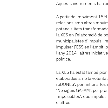
Aquests instruments han acos
A partir del moviment 15M i
relacions amb altres movime
potencialitats transformado
la XES en l’elaboració de 
municipalistes d’impuls i r
impulsar l’ESS en l'àmbit lo
l’any 2014 i altres iniciativ
política.
La XES ha estat també pion
elaborades amb la voluntat 
roDONES’, per millorar les 
‘No siguis GAFAM’, per prom
Im
possibles’, que impulsa 
d’altres.