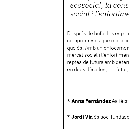
ecosocial, la cons
social i l’enforti
Després de bufar les espe
compromeses que mai a con
que és. Amb un enfocament f
mercat social i l’enfortime
reptes de futurs amb determ
en dues dècades, i el futur
* Anna Fernàndez
és tècn
* Jordi Via
és soci fundado