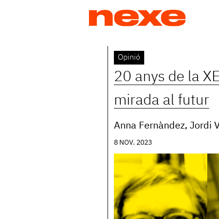
Jump
to
navigation
Back
Opinió
to
20 anys de la XE
top
mirada al futur
Anna Fernàndez, Jordi V
8 NOV. 2023