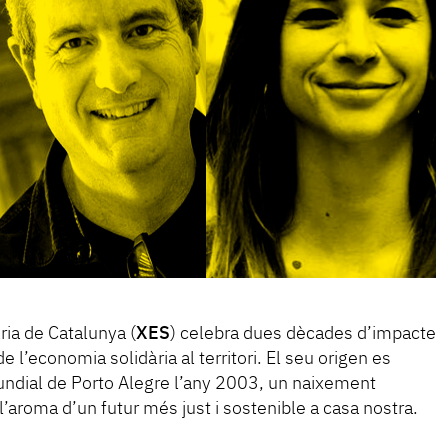
ria de Catalunya (
XES
) celebra dues dècades d’impacte
e l’economia solidària al territori. El seu origen es
ndial de Porto Alegre l’any 2003, un naixement
l’aroma d’un futur més just i sostenible a casa nostra.