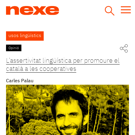
Jump
to
navigation
Back
usos lingüístics
to
top
Opinió
L’assertivitat lingüística per promoure el
català a les cooperatives
Carles Palau