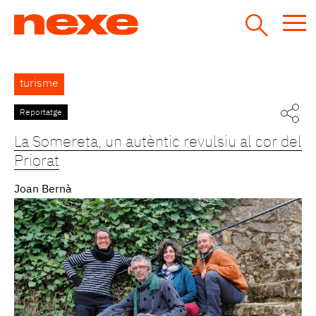
Jump
to
navigation
Back
turisme
to
top
Reportatge
La Somereta, un autèntic revulsiu al cor del
Priorat
Joan Bernà