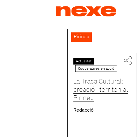
Jump
to
navigation
Back
Pirineu
to
top
Actualitat
Cooperatives en acció
La Traça Cultural:
creació i territori al
Pirineu
Redacció