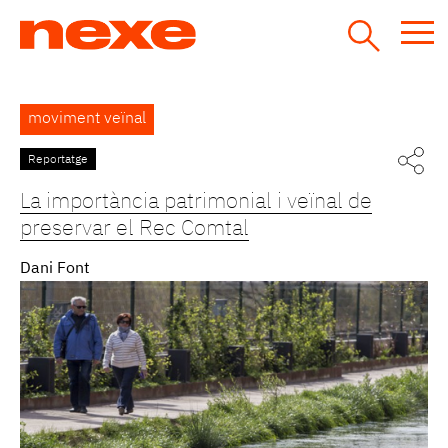
Jump
to
navigation
Back
moviment veïnal
to
top
Reportatge
La importància patrimonial i veïnal de
preservar el Rec Comtal
Dani Font