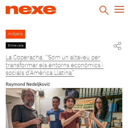
Jump
to
navigation
Back
mitjans
to
top
Entrevista
La Coperacha: “Som un altaveu per
transformar els entorns econòmics i
socials d’Amèrica Llatina”
Raymond Nedeljković