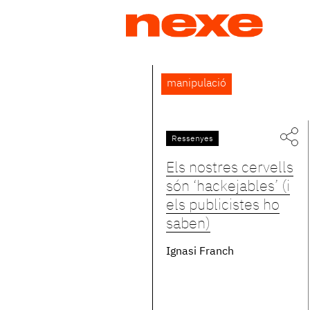
Jump
to
navigation
Back
manipulació
to
top
Ressenyes
Els nostres cervells
són ‘hackejables’ (i
els publicistes ho
saben)
Ignasi Franch