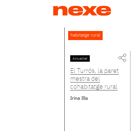
Jump
to
navigation
Back
habitatge rural
to
top
Actualitat
El Turrós, la paret
mestra del
cohabitatge rural
Irina Illa