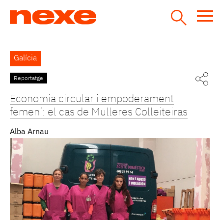
Jump
to
navigation
Back
Galícia
to
top
Reportatge
Economia circular i empoderament
femení: el cas de Mulleres Colleiteiras
Alba Arnau