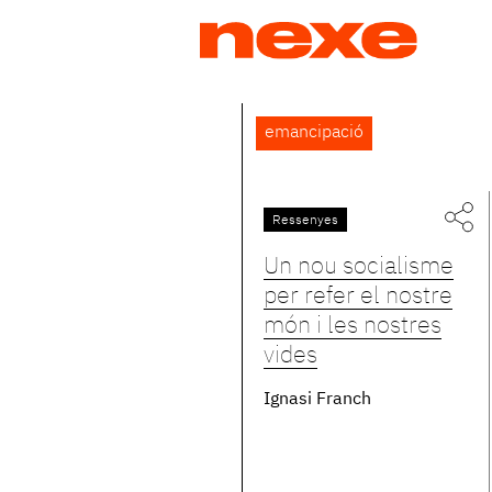
Jump
to
navigation
Back
emancipació
to
top
Ressenyes
Un nou socialisme
per refer el nostre
món i les nostres
vides
Ignasi Franch