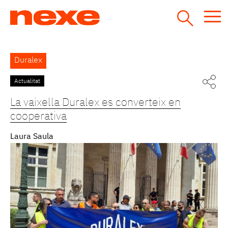
Jump
to
navigation
Back
Duralex
to
top
Actualitat
La vaixella Duralex es converteix en
cooperativa
Laura Saula