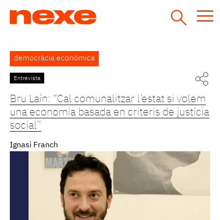
Jump
to
navigation
Back
democràcia econòmica
to
top
Entrevista
Bru Laín: “Cal comunalitzar l’estat si volem
una economia basada en criteris de justícia
social”
Ignasi Franch