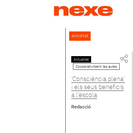
Jump
to
navigation
Back
ansietat
to
top
Actualitat
Cooperativitzem les aules
‘Consciència plena’
i els seus beneficis
a l’escola
Redacció