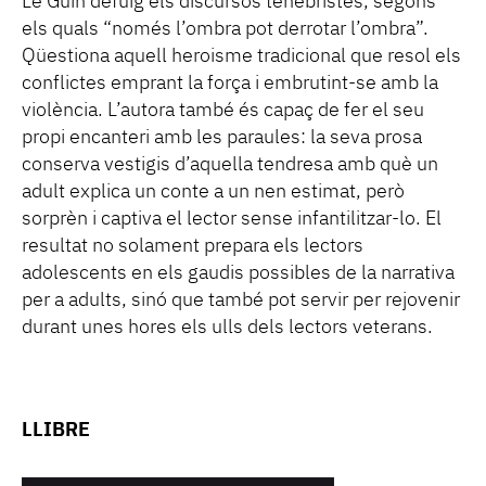
Le Guin defuig els discursos tenebristes, segons
els quals “només l’ombra pot derrotar l’ombra”.
Qüestiona aquell heroisme tradicional que resol els
conflictes emprant la força i embrutint-se amb la
violència. L’autora també és capaç de fer el seu
propi encanteri amb les paraules: la seva prosa
conserva vestigis d’aquella tendresa amb què un
adult explica un conte a un nen estimat, però
sorprèn i captiva el lector sense infantilitzar-lo. El
resultat no solament prepara els lectors
adolescents en els gaudis possibles de la narrativa
per a adults, sinó que també pot servir per rejovenir
durant unes hores els ulls dels lectors veterans.
LLIBRE