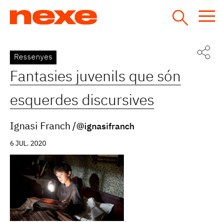
Jump
to
navigation
Back
Ressenyes
to
Fantasies juvenils que són
top
esquerdes discursives
Ignasi Franch
@ignasifranch
6 JUL. 2020