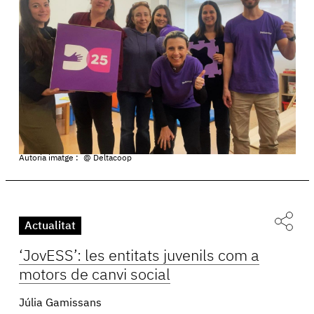
Autoria imatge :
@ Deltacoop
Actualitat
‘JovESS’: les entitats juvenils com a
motors de canvi social
Júlia Gamissans