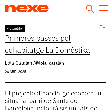
Jump
to
navigation
Back
Actualitat
to
Primeres passes pel
top
cohabitatge La Domèstika
Lola Catalan
@lola_catalan
26 ABR. 2025
El projecte d’habitatge cooperatiu
situat al barri de Sants de
Barcelona inclourà sis unitats de