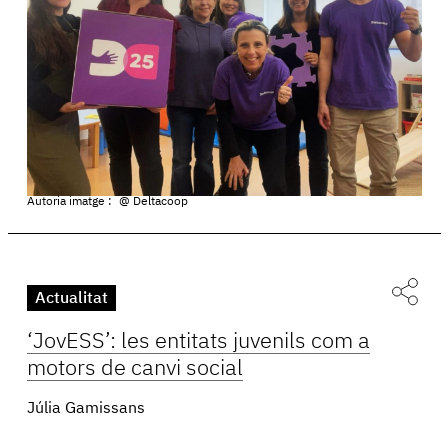
Autoria imatge :
@ Deltacoop
Actualitat
‘JovESS’: les entitats juvenils com a
motors de canvi social
Júlia Gamissans