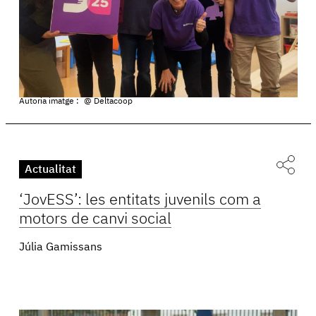
Autoria imatge :
@ Deltacoop
Actualitat
‘JovESS’: les entitats juvenils com a
motors de canvi social
Júlia Gamissans