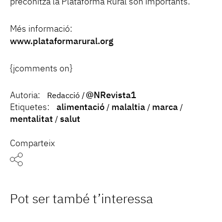
preconitza la Plataforma Rural són importants.
Més informació:
www.plataformarural.org
{jcomments on}
Autoria:
@NRevista1
Redacció
Etiquetes:
alimentació
malaltia
marca
mentalitat
salut
Comparteix
Pot ser també t’interessa