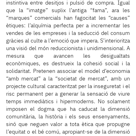
instintiva entre desitjos i pulsió de compra. Igual
que la “imatge” suplix l’antiga “fama”, ara les
“marques” comercials han fagocitat les “causes”
ètiques: l’alquímia perfecta per a incrementar les
vendes de les empreses i la seducció del consum
gràcies al culte a l’emoció que impera. S’interioritza
una visió del món reduccionista i unidimensional. A
mesura que avancen les desigualtats
econòmiques, es destrueix la cohesió social i la
solidaritat. Pretenen associar el model d’economia
“amb mercat” a la “societat de mercat”, amb un
projecte cultural caracteritzat per la inseguretat i el
risc permanent per a generar la sensació de viure
temps immediàtics i hipermoderns. No solament
imposen el dogma que ha caducat la dimensió
comunitària, la història i els seus ensenyaments,
sinó que neguen valor a tota ètica que propugne
l’equitat o el bé comú, apropiant-se de la dimensió