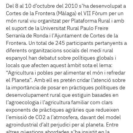
Del 8 al 10 d’octubre del 2010 s’ha desenvolupat a
Cortes de la Frontera (Màlaga) el VII Fòrum per un
món rural viu organitzat per Plataforma Rural i amb
el suport de la Universitat Rural Paulo Freire
Serranía de Ronda i l’Ajuntament de Cortes de la
Frontera. Un total de 245 participants pertanyents a
diferents organitzacions socials del medi rural
espanyol han debatut sobre polítiques globals i
locals que afecten aquest àmbit sota el lema:
“Agricultura i pobles per alimentar el món i refredar
el Planeta”. Amb ell es pretén cridar l’atenció sobre
la importància de posar en pràctiques polítiques de
desenvolupament rural que estiguin basades en
l’agroecologia i l’agricultura familiar com clars
exponents de pràctiques agràries que redueixen
l’emissió de CO2 a l’atmosfera, davant del model
agroindustrial d’alt perjudici per al planeta. Entre
altres qüestions abordades s’ha insistit en la