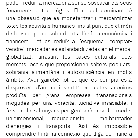
poden reduir a mercaderia sense soscavar els seus
fonaments antropològics. El model dominant té
una obsessió que és monetaritzar i mercantilitzar
totes les activitats humanes fins al punt que el món
de la vida queda subordinat a l’esfera econòmica i
financera. Tot es reduïx a l’esquema “comprar-
vendre” mercaderies estandarditzades en el mercat
globalitzat, arrasant les bases culturals dels
mercats locals que proporcionen sabers populars,
sobirania alimentària i autosuficiència en molts
àmbits. Avui gairebé tot el que es compra està
desproveït d’ànima i sentit: productes anònims
produïts per grans empreses transnacionals
mogudes per una voracitat lucrativa insaciable, i
fets en llocs llunyans per gent anònima. Un model
unidimensional, reduccionista i malbaratador
d’energies i transports. Així és impossible
comprendre l’íntima connexió que lliga de manera