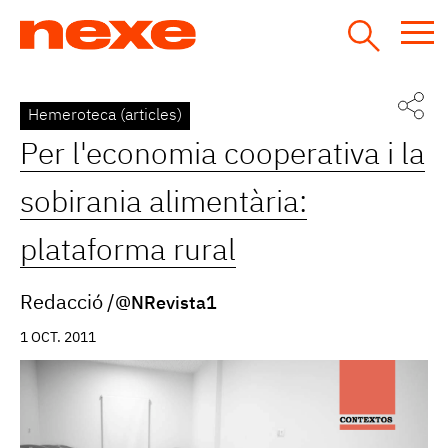
Jump
to
navigation
Back
Hemeroteca (articles)
to
Per l'economia cooperativa i la
top
sobirania alimentària:
plataforma rural
Redacció
@NRevista1
1 OCT. 2011