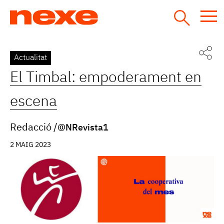
Jump
to
navigation
Back
Actualitat
to
El Timbal: empoderament en
top
escena
Redacció
@NRevista1
2 MAIG 2023