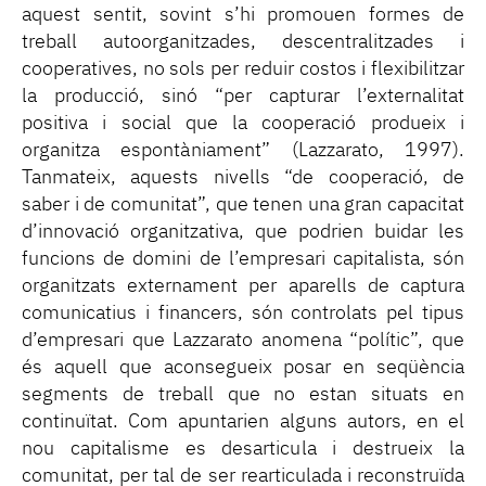
aquest sentit, sovint s’hi promouen formes de
treball autoorganitzades, descentralitzades i
cooperatives, no sols per reduir costos i flexibilitzar
la producció, sinó “per capturar l’externalitat
positiva i social que la cooperació produeix i
organitza espontàniament” (Lazzarato, 1997).
Tanmateix, aquests nivells “de cooperació, de
saber i de comunitat”, que tenen una gran capacitat
d’innovació organitzativa, que podrien buidar les
funcions de domini de l’empresari capitalista, són
organitzats externament per aparells de captura
comunicatius i financers, són controlats pel tipus
d’empresari que Lazzarato anomena “polític”, que
és aquell que aconsegueix posar en seqüència
segments de treball que no estan situats en
continuïtat. Com apuntarien alguns autors, en el
nou capitalisme es desarticula i destrueix la
comunitat, per tal de ser rearticulada i reconstruïda