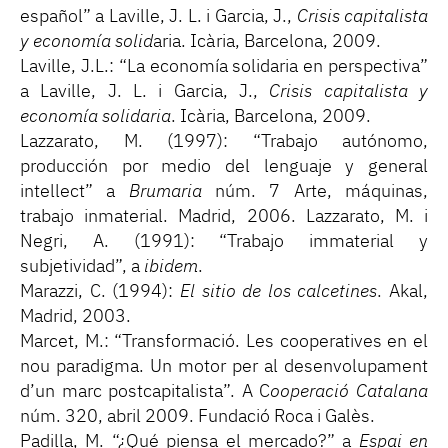
español” a Laville, J. L. i Garcia, J.,
Crisis capitalista
y economía solid
aria. Icària, Barcelona, 2009.
Laville, J.L.: “La economía solidaria en perspectiva”
a Laville, J. L. i Garcia, J.,
Crisis capitalista y
economía solidaria
. Icària, Barcelona, 2009.
Lazzarato, M. (1997): “Trabajo autónomo,
producción por medio del lenguaje y general
intellect” a
Brumaria
núm. 7 Arte, máquinas,
trabajo inmaterial. Madrid, 2006. Lazzarato, M. i
Negri, A. (1991): “Trabajo immaterial y
subjetividad”, a
ibidem
.
Marazzi, C. (1994):
El sitio de los calcetines
. Akal,
Madrid, 2003.
Marcet, M.: “Transformació. Les cooperatives en el
nou paradigma. Un motor per al desenvolupament
d’un marc postcapitalista”. A C
ooperació Catalana
núm. 320, abril 2009. Fundació Roca i Galès.
Padilla, M. “¿Qué piensa el mercado?” a
Espai en