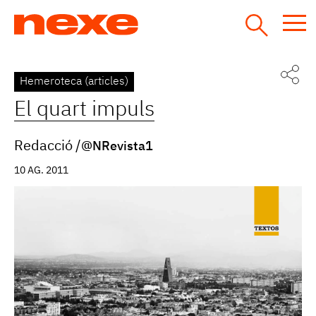
Jump
to
navigation
Back
Hemeroteca (articles)
to
El quart impuls
top
Redacció
@NRevista1
10 AG. 2011