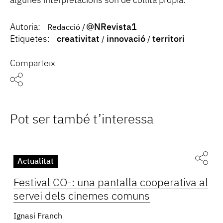
algunes interpretacions són de collita pròpia.
Autoria:
@NRevista1
Redacció
Etiquetes:
creativitat
innovació
territori
Comparteix
Pot ser també t’interessa
Actualitat
Festival CO-: una pantalla cooperativa al
servei dels cinemes comuns
Ignasi Franch