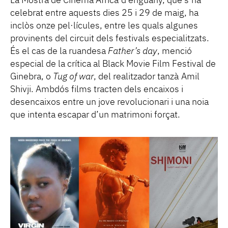
La Mostra de Cinema Africà d’enguany, que s’ha
celebrat entre aquests dies 25 i 29 de maig, ha
inclòs onze pel·lícules, entre les quals algunes
provinents del circuit dels festivals especialitzats.
És el cas de la ruandesa
Father’s day
, menció
especial de la crítica al Black Movie Film Festival de
Ginebra, o
Tug of war
, del realitzador tanzà Amil
Shivji. Ambdós films tracten dels encaixos i
desencaixos entre un jove revolucionari i una noia
que intenta escapar d’un matrimoni forçat.