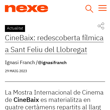
Jump
to
navigation
Back
Actualitat
to
CineBaix: redescoberta fílmica
top
a Sant Feliu del Llobregat
Ignasi Franch
@ignasifranch
29 MAIG 2023
La Mostra Internacional de Cinema
de
CineBaix
es materialitza en
quatre certàmens repartits al llarg