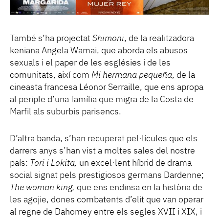
També s’ha projectat
Shimoni
, de la realitzadora
keniana Angela Wamai, que aborda els abusos
sexuals i el paper de les esglésies i de les
comunitats, així com
Mi hermana pequeña
, de la
cineasta francesa Léonor Serraille, que ens apropa
al periple d’una família que migra de la Costa de
Marfil als suburbis parisencs.
D’altra banda, s’han recuperat pel·lícules que els
darrers anys s’han vist a moltes sales del nostre
país:
Tori i Lokita,
un excel·lent híbrid de drama
social signat pels prestigiosos germans Dardenne;
The woman king,
que ens endinsa en la història de
les agojie, dones combatents d’elit que van operar
al regne de Dahomey entre els segles XVII i XIX, i