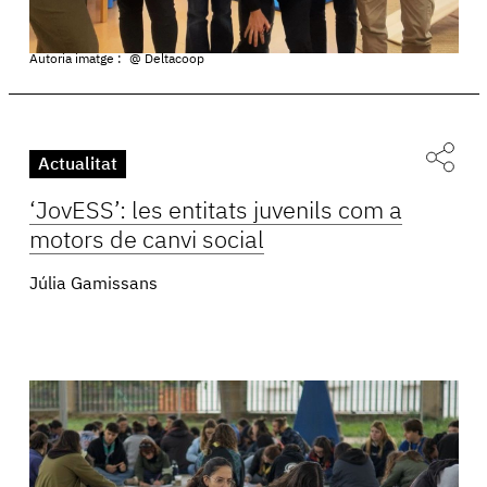
Autoria imatge :
@ Deltacoop
Actualitat
‘JovESS’: les entitats juvenils com a
motors de canvi social
Júlia Gamissans