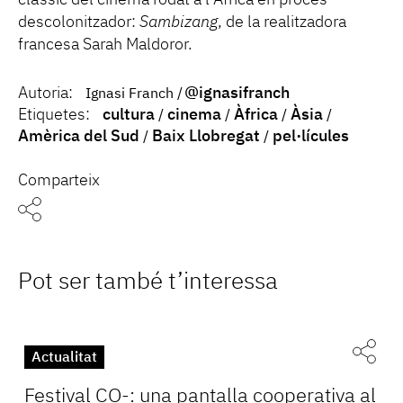
clàssic del cinema rodat a l’Àfrica en procés
descolonitzador:
Sambizang
, de la realitzadora
francesa Sarah Maldoror.
Autoria:
@ignasifranch
Ignasi Franch
Etiquetes:
cultura
cinema
Àfrica
Àsia
Amèrica del Sud
Baix Llobregat
pel·lícules
Comparteix
Pot ser també t’interessa
Actualitat
Festival CO-: una pantalla cooperativa al