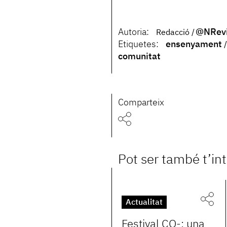
Autoria:
@NRevi
Redacció
Etiquetes:
ensenyament
comunitat
Comparteix
Pot ser també t’in
Actualitat
Festival CO-: una