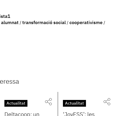
sta1
alumnat
transformació social
cooperativisme
teressa
Actualitat
Actualitat
Deltacoop: un
‘JovESS’: les