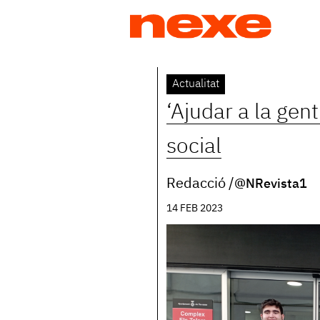
Jump
to
navigation
Back
Actualitat
to
‘Ajudar a la gent
top
social
Redacció
@NRevista1
14 FEB 2023