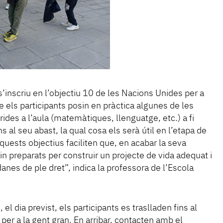
 s’inscriu en l’objectiu 10 de les Nacions Unides per a
 els participants posin en pràctica algunes de les
irides a l’aula (matemàtiques, llenguatge, etc.) a fi
s al seu abast, la qual cosa els serà útil en l’etapa de
“Aquests objectius faciliten que, en acabar la seva
uin preparats per construir un projecte de vida adequat i
anes de ple dret”, indica la professora de l’Escola
, el dia previst, els participants es traslladen fins al
per a la gent gran. En arribar, contacten amb el