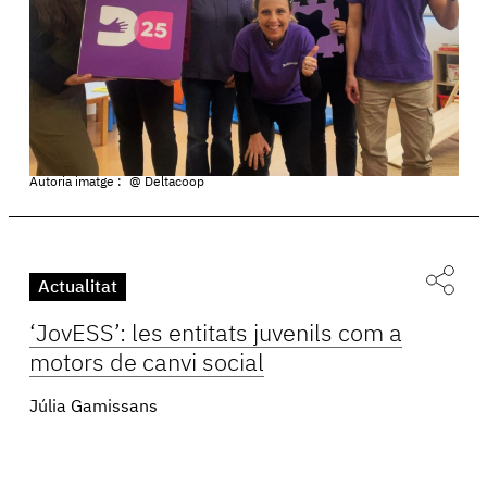
Autoria imatge :
@ Deltacoop
Actualitat
‘JovESS’: les entitats juvenils com a
motors de canvi social
Júlia Gamissans