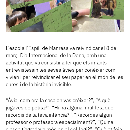
L’escola l’Espill de Manresa va reivindicar el 8 de
març, Dia Internacional de la Dona, amb una
activitat que va consistir a fer que els infants
entrevistessin les seves àvies per conèixer com
vivien i per reivindicar el seu paper en el món de les
cures i de la història invisible.
“Àvia, com era la casa on vas créixer?”, “A què
jugaves de petita?”, “Hi ha alguna malifeta que
recordis de la teva infància?”, “Recordes algun
professor o professora especialment?”, “Quina
classe t’agradava més en el col·legi?”, “Què et feia