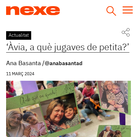
Jump
to
navigation
Back
Actualitat
to
‘Àvia, a què jugaves de petita?’
top
Ana Basanta
@anabasantad
11 MARÇ 2024