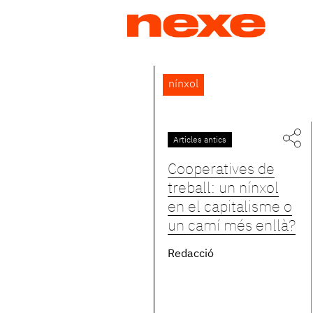
Jump
to
navigation
Back
nínxol
to
top
Articles antics
Cooperatives de
treball: un nínxol
en el capitalisme o
un camí més enllà?
Redacció