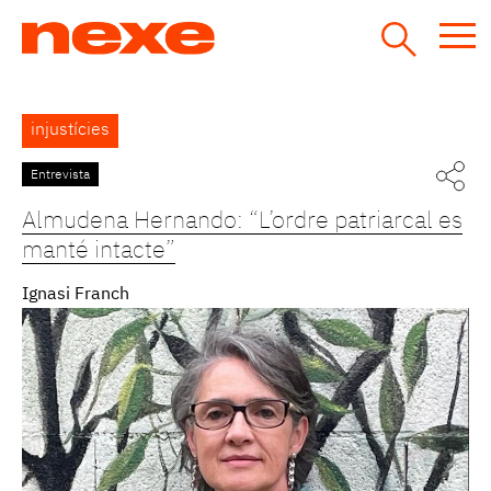
Jump
to
navigation
Back
injustícies
to
top
Entrevista
Almudena Hernando: “L’ordre patriarcal es
manté intacte”
Ignasi Franch