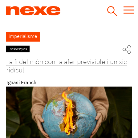
Jump
to
navigation
Back
imperialisme
to
top
Ressenyes
La fi del món com a afer previsible i un xic
ridícul
Ignasi Franch