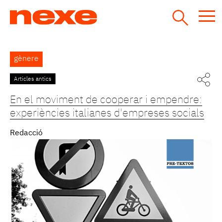
Jump
to
navigation
Back
gènere
to
top
Articles antics
En el moviment de cooperar i empendre:
experiències italianes d'empreses socials
Redacció