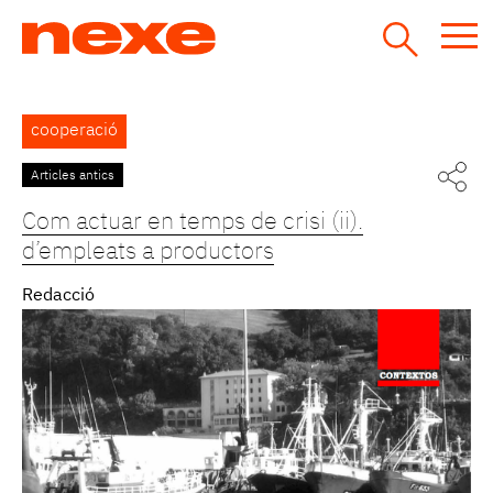
Jump
to
navigation
Back
cooperació
to
top
Articles antics
Com actuar en temps de crisi (ii).
d’empleats a productors
Redacció