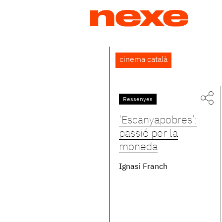
Jump
to
navigation
Back
cinema català
to
top
Ressenyes
‘Escanyapobres’:
passió per la
moneda
Ignasi Franch