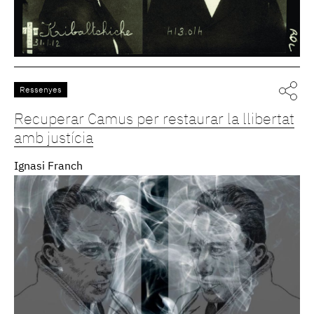
Ressenyes
Recuperar Camus per restaurar la llibertat
amb justícia
Ignasi Franch