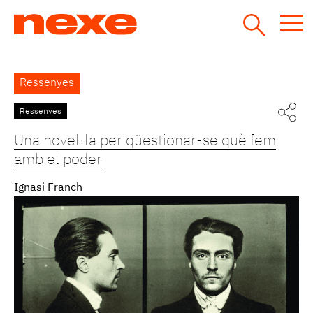
Jump
to
navigation
Back
Ressenyes
to
top
Ressenyes
Pàgines
Una novel·la per qüestionar-se què fem
amb el poder
Ignasi Franch