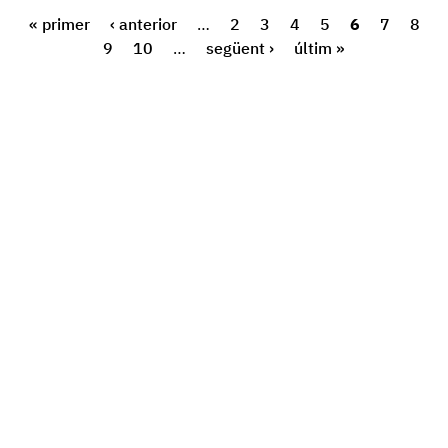
« primer
‹ anterior
…
2
3
4
5
6
7
8
9
10
…
següent ›
últim »