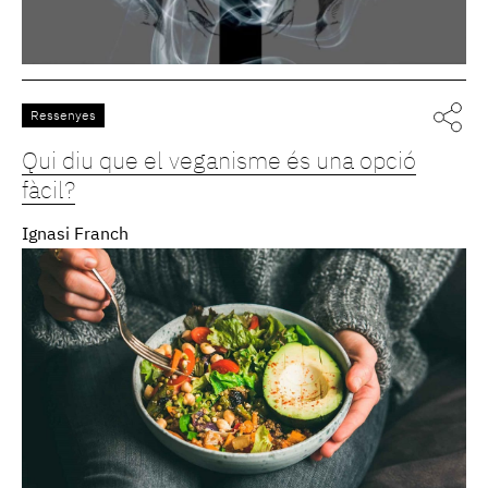
Ressenyes
Qui diu que el veganisme és una opció
fàcil?
Ignasi Franch