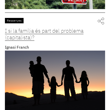
Ressenyes
I si la família és part del problema
(capitalista)?
Ignasi Franch